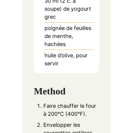
30 ml (2 c. à
soupe) de yogourt
grec
poignée de feuilles
de menthe,
hachées
huile d’olive, pour
servir
Method
Faire chauffer le four
à 200°C (400°F).
Envelopper les
courgettes entières