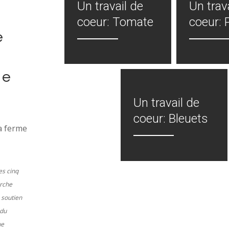
Un travail de
Un trav
coeur: Tomate
coeur:
e
ée
Un travail de
coeur: Bleuets
a ferme
es cinq
erche
 soutien
 du
ue