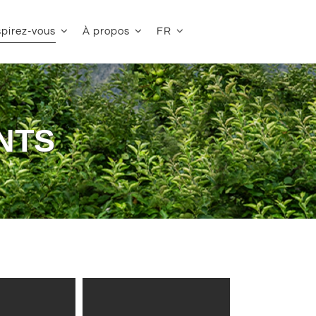
FR
spirez-vous
À propos
NTS