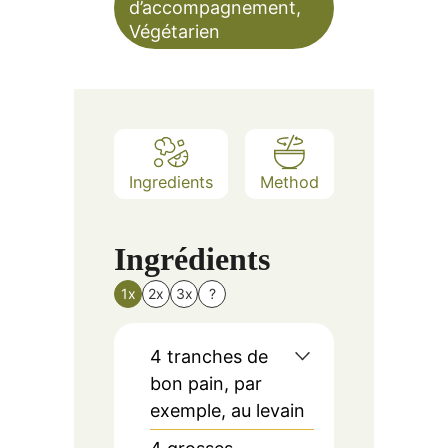
d’accompagnement,
Végétarien
Ingredients
Method
Ingrédients
1x
2x
3x
?
4
tranches de
bon pain, par
exemple, au levain